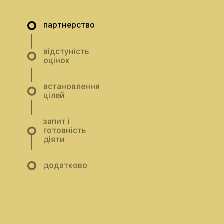
ЯК ЦЕ ПРАЦЮЄ?
партнерство
відстуність
оцінок
встановлення
цілей
запит і
готовність
діяти