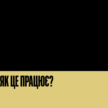
Коучинг це прост
Це місце дл