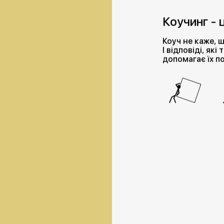
Коучинг - 
Коуч не каже, щ
І відповіді, які
допомагає їх п