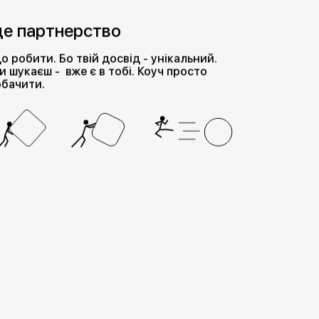
це партнерство
о робити. Бо твій досвід - унікальний.
 ти шукаєш - вже є в тобі. Коуч просто
обачити.