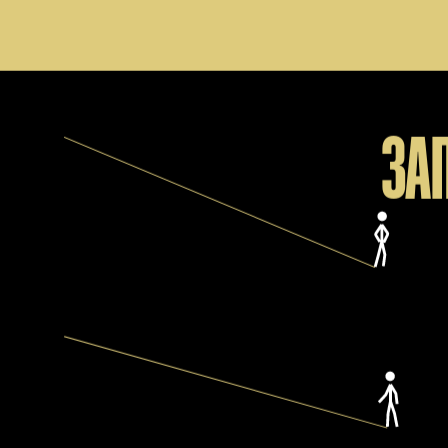
додатково
ЗА