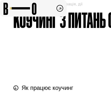
B
O
цілі, страхи, сумніви, мотивація, дії
КОУЧИНГ З ПИТАНЬ 